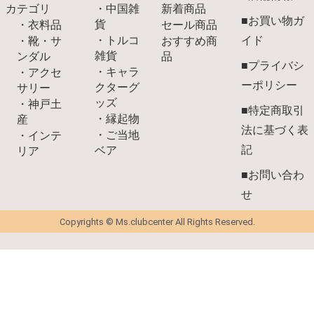
カテゴリ
・中国雑
新着商品
■お買い物ガ
貨
・衣料品
セール商品
・トルコ
イド
・靴・サ
おすすめ商
雑貨
ンダル
品
■プライバシ
・キャラ
・アクセ
ーポリシー
クターグ
サリー
ッズ
・神戸土
■特定商取引
・縁起物
産
法に基づく表
・ご当地
・インテ
記
ベア
リア
■お問い合わ
せ
Copyrights © Ms.clubcenter All Rights Reserved.