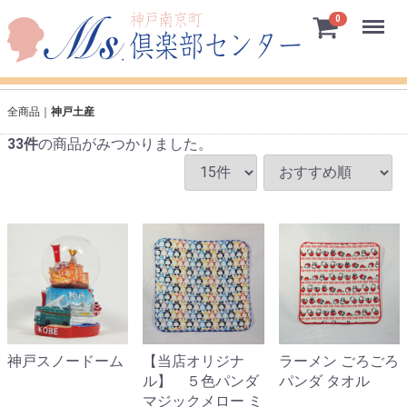
Menu
0
全商品
神戸土産
33
件
の商品がみつかりました。
神戸スノードーム
【当店オリジナ
ラーメン ごろごろ
ル】 ５色パンダ
パンダ タオル
マジックメロー ミ