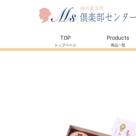
TOP
Products
トップページ
商品一覧
衣料品
靴・サンダル
アクセサリー
インテリア
神戸土産
雑貨
キャラクターグッ
縁起物
ご当地ベア