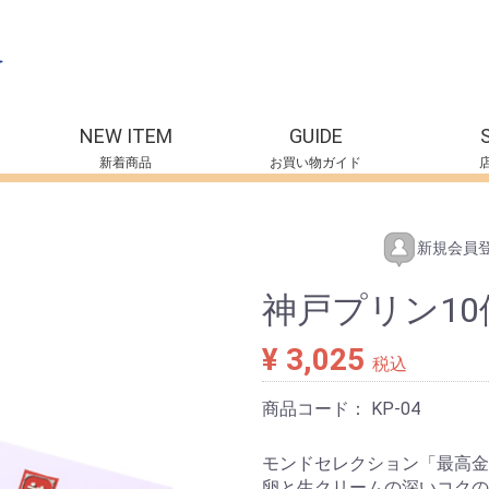
NEW ITEM
GUIDE
新着商品
お買い物ガイド
ズ
チャイナドレス
太極拳服
Tシャツ
靴下
タオル
子供用
ストラップ
キーホルダー
扇子
雑貨
食品
日本雑貨
中国雑貨
トルコ雑貨
その他雑貨
鬼滅の刃
キティーちゃん
スヌーピー
ゆきおシリーズ
もけけシリーズ
ご当地キャラグ
ッズ
新規会員
神戸プリン10
¥ 3,025
税込
商品コード：
KP-04
モンドセレクション「最高金
卵と生クリームの深いコクの