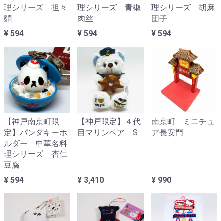
理シリーズ 担々
理シリーズ 青椒
理シリーズ 胡麻
麵
肉丝
団子
¥ 594
¥ 594
¥ 594
【神戸南京町限
【神戸限定】４代
南京町 ミニチュ
定】パンダキーホ
目マリンベア S
ア長安門
ルダー 中華名料
理シリーズ 杏仁
豆腐
¥ 594
¥ 3,410
¥ 990