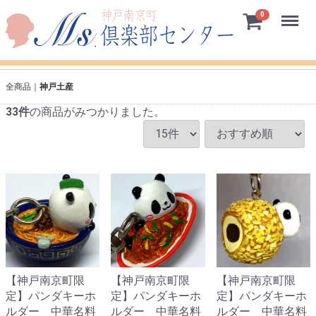
Menu
0
全商品
神戸土産
33
件
の商品がみつかりました。
【神戸南京町限
【神戸南京町限
【神戸南京町限
定】パンダキーホ
定】パンダキーホ
定】パンダキーホ
ルダー 中華名料
ルダー 中華名料
ルダー 中華名料