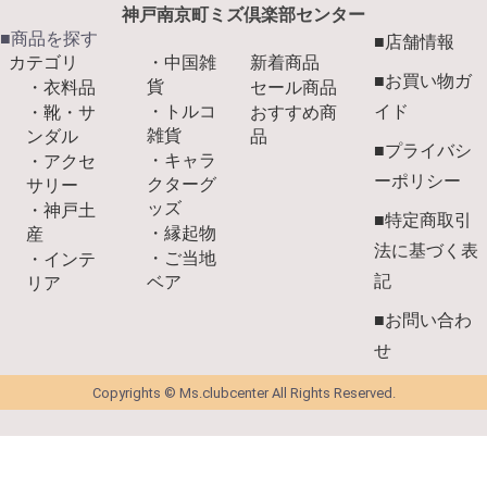
神戸南京町ミズ倶楽部センター
■商品を探す
■店舗情報
カテゴリ
・中国雑
新着商品
■お買い物ガ
貨
・衣料品
セール商品
・トルコ
イド
・靴・サ
おすすめ商
雑貨
ンダル
品
■プライバシ
・キャラ
・アクセ
ーポリシー
クターグ
サリー
ッズ
・神戸土
■特定商取引
・縁起物
産
法に基づく表
・ご当地
・インテ
記
ベア
リア
■お問い合わ
せ
Copyrights © Ms.clubcenter All Rights Reserved.