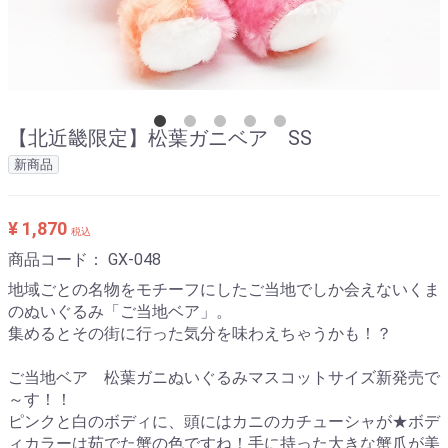
【北近畿限定】松葉ガニベア SS
新商品
¥ 1,870
税込
商品コード：
GX-048
地域ごとの名物をモチーフにしたご当地でしか会えないくま
のぬいぐるみ「ご当地ベア」。
集めるとその街に行った気分を味わえちゃうかも！？
ご当地ベア 松葉ガニぬいぐるみマスコットサイズ新発売で
～す！！
ピンクと白のボディに、頭にはカニのカチューシャが★ボデ
ィカラーは茹でた蟹の色ですね！手に持った大きな蟹爪が美