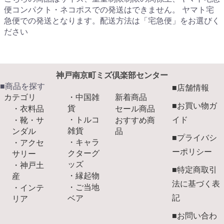
便コンパクト・ネコポスでの発送はできません。 ヤマト宅
急便での発送となります。配送方法は「宅急便」をお選びく
ださい
神戸南京町ミズ倶楽部センター
■商品を探す
■店舗情報
カテゴリ
・中国雑
新着商品
■お買い物ガ
貨
・衣料品
セール商品
・トルコ
イド
・靴・サ
おすすめ商
雑貨
ンダル
品
■プライバシ
・キャラ
・アクセ
ーポリシー
クターグ
サリー
ッズ
・神戸土
■特定商取引
・縁起物
産
法に基づく表
・ご当地
・インテ
記
ベア
リア
■お問い合わ